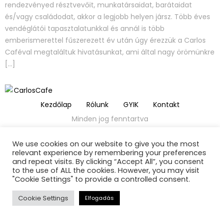
rendezvényed résztvevőit, munkatársaidat, barátaidat
és/vagy családodat, akkor a legjobb helyen jársz. Több éves
vendéglátói tapasztalatunkkal és annál is több
emberismerettel fűszerezett év után úgy érezzük a Carlos
Caféval megtaláltuk hivatásunkat, ami által nagy örömünkre
[…]
Kezdőlap
Rólunk
GYIK
Kontakt
Minden jog fenntartva
We use cookies on our website to give you the most
relevant experience by remembering your preferences
and repeat visits. By clicking “Accept All”, you consent
to the use of ALL the cookies. However, you may visit
"Cookie Settings" to provide a controlled consent.
Cookie Settings
Elfogadás