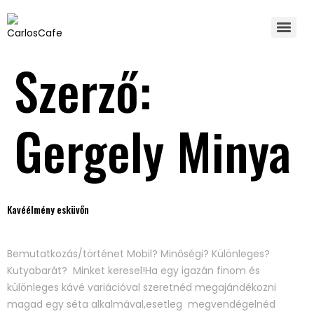
Szerző:
Gergely Minya
Kavéélmény esküvőn
Bemutatkozás/történet Mobil? Minőségi? Különleges?
Kutyabarát? Minket keresel!Ha egy igazán finom és
különleges kávé variációval szeretnéd megajándékozni
magad egy séta alkalmával,esetleg megvendégelnéd